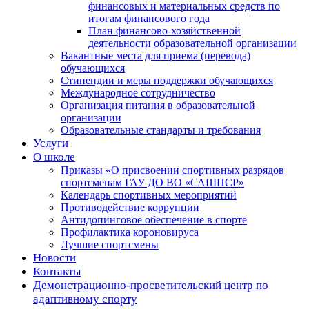
финансовых и материальных средств по
итогам финансового года
План финансово-хозяйственной
деятельности образовательной организации
Вакантные места для приема (перевода)
обучающихся
Стипендии и меры поддержки обучающихся
Международное сотрудничество
Организация питания в образовательной
организации
Образовательные стандарты и требования
Услуги
О школе
Приказы «О присвоении спортивных разрядов
спортсменам ГАУ ДО ВО «САШПСР»
Календарь спортивных мероприятий
Противодействие коррупции
Антидопинговое обеспечение в спорте
Профилактика короновируса
Лучшие спортсмены
Новости
Контакты
Демонстрационно-просветительский центр по
адаптивному спорту