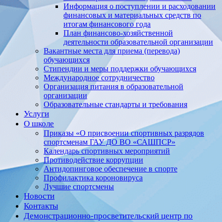
Информация о поступлении и расходовании
финансовых и материальных средств по
итогам финансового года
План финансово-хозяйственной
деятельности образовательной организации
Вакантные места для приема (перевода)
обучающихся
Стипендии и меры поддержки обучающихся
Международное сотрудничество
Организация питания в образовательной
организации
Образовательные стандарты и требования
Услуги
О школе
Приказы «О присвоении спортивных разрядов
спортсменам ГАУ ДО ВО «САШПСР»
Календарь спортивных мероприятий
Противодействие коррупции
Антидопинговое обеспечение в спорте
Профилактика короновируса
Лучшие спортсмены
Новости
Контакты
Демонстрационно-просветительский центр по