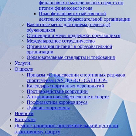
финансовых и материальных средств по
итогам финансового года
План финансово-хозяйственной
деятельности образовательной организации
Вакантные места для приема (перевода)
обучающихся
Стипендии и меры поддержки обучающихся
Международное сотрудничество
Организация питания в образовательной
организации
Образовательные стандарты и требования
Услуги
О школе
Приказы «О присвоении спортивных разрядов
спортсменам ГАУ ДО ВО «САШПСР»
Календарь спортивных мероприятий
Противодействие коррупции
Антидопинговое обеспечение в спорте
Профилактика короновируса
Лучшие спортсмены
Новости
Контакты
Демонстрационно-просветительский центр по
адаптивному спорту