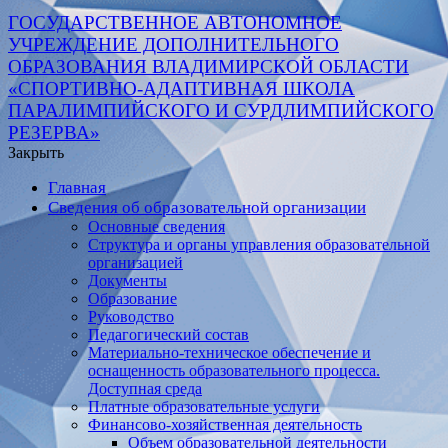
ГОСУДАРСТВЕННОЕ АВТОНОМНОЕ
УЧРЕЖДЕНИЕ ДОПОЛНИТЕЛЬНОГО
ОБРАЗОВАНИЯ ВЛАДИМИРСКОЙ ОБЛАСТИ
«СПОРТИВНО-АДАПТИВНАЯ ШКОЛА
ПАРАЛИМПИЙСКОГО И СУРДЛИМПИЙСКОГО
РЕЗЕРВА»
Закрыть
Главная
Сведения об образовательной организации
Основные сведения
Структура и органы управления образовательной
организацией
Документы
Образование
Руководство
Педагогический состав
Материально-техническое обеспечение и
оснащенность образовательного процесса.
Доступная среда
Платные образовательные услуги
Финансово-хозяйственная деятельность
Объем образовательной деятельности