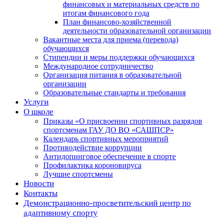
финансовых и материальных средств по
итогам финансового года
План финансово-хозяйственной
деятельности образовательной организации
Вакантные места для приема (перевода)
обучающихся
Стипендии и меры поддержки обучающихся
Международное сотрудничество
Организация питания в образовательной
организации
Образовательные стандарты и требования
Услуги
О школе
Приказы «О присвоении спортивных разрядов
спортсменам ГАУ ДО ВО «САШПСР»
Календарь спортивных мероприятий
Противодействие коррупции
Антидопинговое обеспечение в спорте
Профилактика короновируса
Лучшие спортсмены
Новости
Контакты
Демонстрационно-просветительский центр по
адаптивному спорту