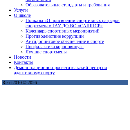
Образовательные стандарты и требования
Услуги
О школе
Приказы «О присвоении спортивных разрядов
спортсменам ГАУ ДО ВО «САШПСР»
Календарь спортивных мероприятий
Противодействие коррупции
Антидопинговое обеспечение в спорте
Профилактика короновируса
Лучшие спортсмены
Новости
Контакты
Демонстрационно-просветительский центр по
адаптивному спорту
Reset2010 © 2026