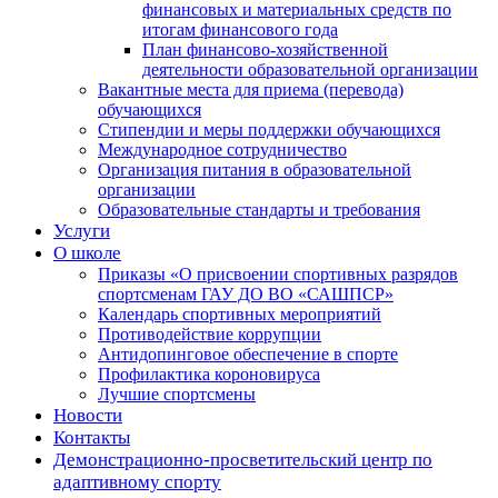
финансовых и материальных средств по
итогам финансового года
План финансово-хозяйственной
деятельности образовательной организации
Вакантные места для приема (перевода)
обучающихся
Стипендии и меры поддержки обучающихся
Международное сотрудничество
Организация питания в образовательной
организации
Образовательные стандарты и требования
Услуги
О школе
Приказы «О присвоении спортивных разрядов
спортсменам ГАУ ДО ВО «САШПСР»
Календарь спортивных мероприятий
Противодействие коррупции
Антидопинговое обеспечение в спорте
Профилактика короновируса
Лучшие спортсмены
Новости
Контакты
Демонстрационно-просветительский центр по
адаптивному спорту