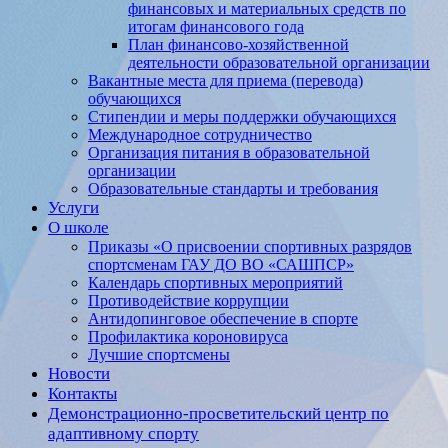
финансовых и материальных средств по
итогам финансового года
План финансово-хозяйственной
деятельности образовательной организации
Вакантные места для приема (перевода)
обучающихся
Стипендии и меры поддержки обучающихся
Международное сотрудничество
Организация питания в образовательной
организации
Образовательные стандарты и требования
Услуги
О школе
Приказы «О присвоении спортивных разрядов
спортсменам ГАУ ДО ВО «САШПСР»
Календарь спортивных мероприятий
Противодействие коррупции
Антидопинговое обеспечение в спорте
Профилактика короновируса
Лучшие спортсмены
Новости
Контакты
Демонстрационно-просветительский центр по
адаптивному спорту