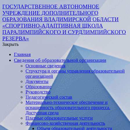
ГОСУДАРСТВЕННОЕ АВТОНОМНОЕ
УЧРЕЖДЕНИЕ ДОПОЛНИТЕЛЬНОГО
ОБРАЗОВАНИЯ ВЛАДИМИРСКОЙ ОБЛАСТИ
«СПОРТИВНО-АДАПТИВНАЯ ШКОЛА
ПАРАЛИМПИЙСКОГО И СУРДЛИМПИЙСКОГО
РЕЗЕРВА»
Закрыть
Главная
Сведения об образовательной организации
Основные сведения
Структура и органы управления образовательной
организацией
Документы
Образование
Руководство
Педагогический состав
Материально-техническое обеспечение и
оснащенность образовательного процесса.
Доступная среда
Платные образовательные услуги
Финансово-хозяйственная деятельность
Объем образовательной деятельности