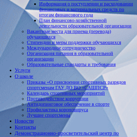
Информация о поступлении и расходовании
финансовых и материальных средств по
итогам финансового года
План финансово-хозяйственной
деятельности образовательной организации
Вакантные места для приема (перевода)
обучающихся
Стипендии и меры поддержки обучающихся
Международное сотрудничество
Организация питания в образовательной
организации
Образовательные стандарты и требования
Услуги
О школе
Приказы «О присвоении спортивных разрядов
спортсменам ГАУ ДО ВО «САШПСР»
Календарь спортивных мероприятий
Противодействие коррупции
Антидопинговое обеспечение в спорте
Профилактика короновируса
Лучшие спортсмены
Новости
Контакты
Демонстрационно-просветительский центр по