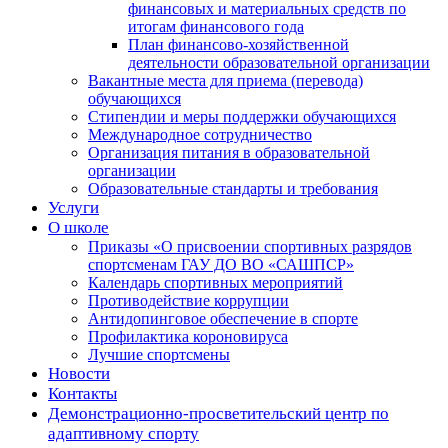
финансовых и материальных средств по
итогам финансового года
План финансово-хозяйственной
деятельности образовательной организации
Вакантные места для приема (перевода)
обучающихся
Стипендии и меры поддержки обучающихся
Международное сотрудничество
Организация питания в образовательной
организации
Образовательные стандарты и требования
Услуги
О школе
Приказы «О присвоении спортивных разрядов
спортсменам ГАУ ДО ВО «САШПСР»
Календарь спортивных мероприятий
Противодействие коррупции
Антидопинговое обеспечение в спорте
Профилактика короновируса
Лучшие спортсмены
Новости
Контакты
Демонстрационно-просветительский центр по
адаптивному спорту