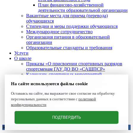
План финансово-хозяйственной
деятельности образовательной организации
Вакантные места для приема (перевода)
обучающихся
Стипендии и меры поддержки обучающихся
Международное сотрудничество
Организация питания в образовательной
организации
Образовательные стандарты и требования
Услуги
О школе
Приказы «О присвоении спортивных разрядов
спортсменам ГАУ ДО ВО «САШПСР»
Календарь спортивных мероприятий
Противодействие коррупции
На сайте используются файлы cookie
Антидопинговое обеспечение в спорте
Профилактика короновируса
Оставаясь на сайте, вы выражаете свое согласие на обработку
Лучшие спортсмены
персональных данных в соответствии с
политикой
Новости
конфиденциальности
Контакты
Демонстрационно-просветительский центр по
адаптивному спорту
ПОДТВЕРДИТЬ
Reset2010 © 2026