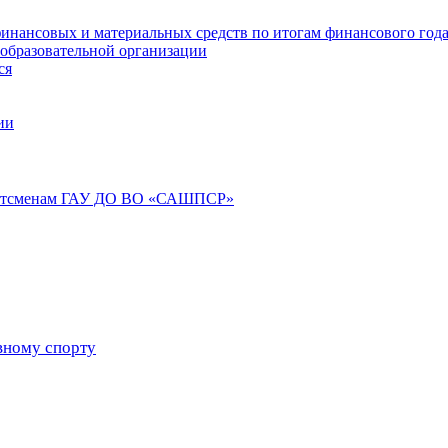
инансовых и материальных средств по итогам финансового год
 образовательной организации
ся
ии
портсменам ГАУ ДО ВО «САШПСР»
вному спорту