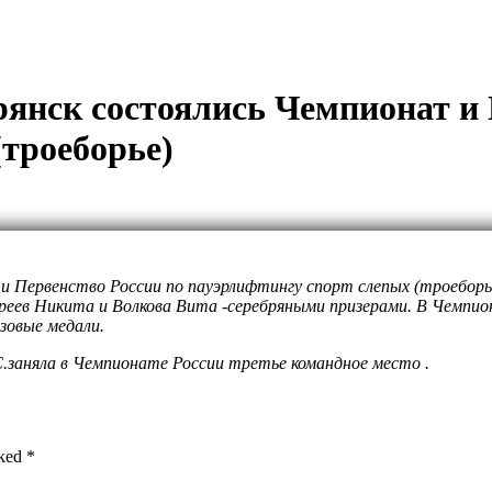
 Брянск состоялись Чемпионат и
(троеборье)
т и Первенство России по пауэрлифтингу спорт слепых (троебор
реев Никита и Волкова Вита -серебряными призерами. В Чемпи
зовые медали.
.заняла в Чемпионате России третье командное место .
rked *