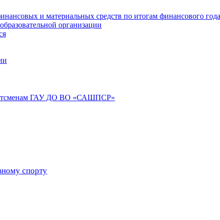
инансовых и материальных средств по итогам финансового год
 образовательной организации
ся
ии
портсменам ГАУ ДО ВО «САШПСР»
вному спорту