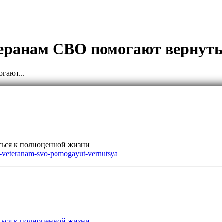
еранам СВО помогают вернуть
гают...
ться к полноценной жизни
ti-veteranam-svo-pomogayut-vernutsya
ться к полноценной жизни