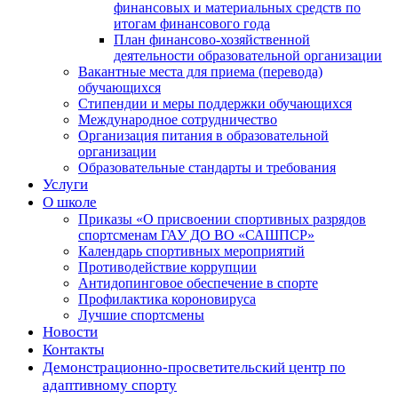
финансовых и материальных средств по
итогам финансового года
План финансово-хозяйственной
деятельности образовательной организации
Вакантные места для приема (перевода)
обучающихся
Стипендии и меры поддержки обучающихся
Международное сотрудничество
Организация питания в образовательной
организации
Образовательные стандарты и требования
Услуги
О школе
Приказы «О присвоении спортивных разрядов
спортсменам ГАУ ДО ВО «САШПСР»
Календарь спортивных мероприятий
Противодействие коррупции
Антидопинговое обеспечение в спорте
Профилактика короновируса
Лучшие спортсмены
Новости
Контакты
Демонстрационно-просветительский центр по
адаптивному спорту