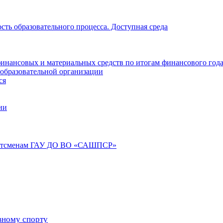
ть образовательного процесса. Доступная среда
инансовых и материальных средств по итогам финансового год
 образовательной организации
ся
ии
портсменам ГАУ ДО ВО «САШПСР»
вному спорту