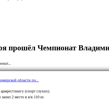
бря прошёл Чемпионат Владим
нат...
армрестлингу (спорт глухих).
анял 2 место в в/к 110 кг.