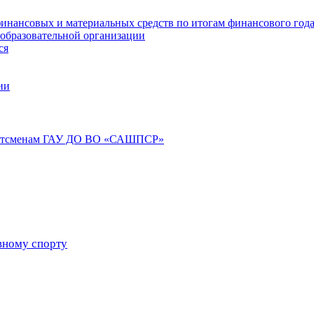
инансовых и материальных средств по итогам финансового год
 образовательной организации
ся
ии
портсменам ГАУ ДО ВО «САШПСР»
вному спорту