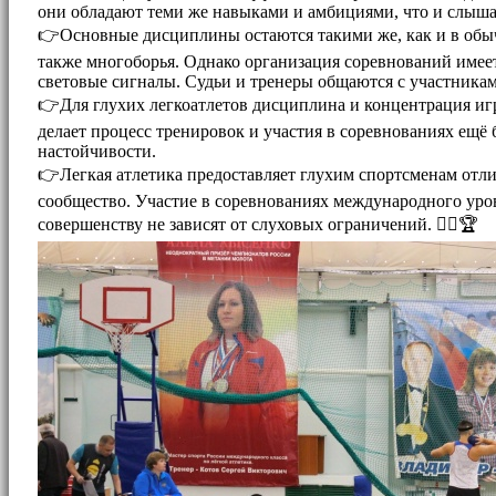
они обладают теми же навыками и амбициями, что и слыша
👉Основные дисциплины остаются такими же, как и в обычн
также многоборья. Однако организация соревнований имеет
световые сигналы. Судьи и тренеры общаются с участника
👉Для глухих легкоатлетов дисциплина и концентрация иг
делает процесс тренировок и участия в соревнованиях ещё
настойчивости.
👉Легкая атлетика предоставляет глухим спортсменам отли
сообщество. Участие в соревнованиях международного уров
совершенству не зависят от слуховых ограничений. 🏃‍♀️🏆