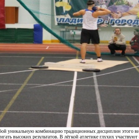
собой уникальную комбинацию традиционных дисциплин этого в
гать высоких результатов. В лёгкой атлетике глухих участвуют