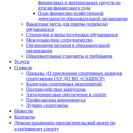
финансовых и материальных средств по
итогам финансового года
План финансово-хозяйственной
деятельности образовательной организации
Вакантные места для приема (перевода)
обучающихся
Стипендии и меры поддержки обучающихся
Международное сотрудничество
Организация питания в образовательной
организации
Образовательные стандарты и требования
Услуги
О школе
Приказы «О присвоении спортивных разрядов
спортсменам ГАУ ДО ВО «САШПСР»
Календарь спортивных мероприятий
Противодействие коррупции
Антидопинговое обеспечение в спорте
Профилактика короновируса
Лучшие спортсмены
Новости
Контакты
Демонстрационно-просветительский центр по
адаптивному спорту