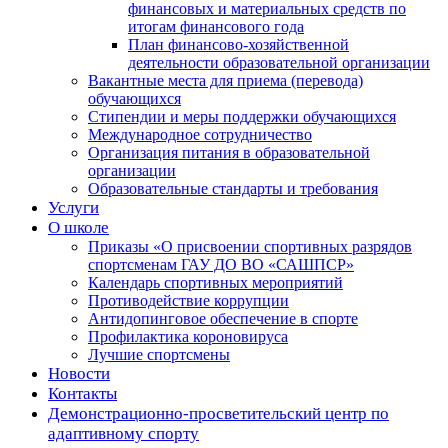
финансовых и материальных средств по
итогам финансового года
План финансово-хозяйственной
деятельности образовательной организации
Вакантные места для приема (перевода)
обучающихся
Стипендии и меры поддержки обучающихся
Международное сотрудничество
Организация питания в образовательной
организации
Образовательные стандарты и требования
Услуги
О школе
Приказы «О присвоении спортивных разрядов
спортсменам ГАУ ДО ВО «САШПСР»
Календарь спортивных мероприятий
Противодействие коррупции
Антидопинговое обеспечение в спорте
Профилактика короновируса
Лучшие спортсмены
Новости
Контакты
Демонстрационно-просветительский центр по
адаптивному спорту