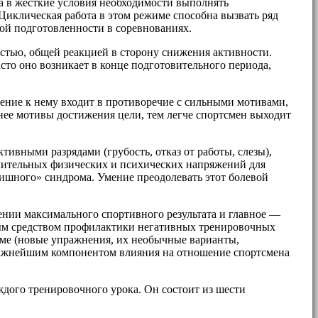
на в жесткие условия необходимости выполнять
иклическая работа в этом режиме способна вызвать ряд
ой подготовленности в соревнованиях.
остью, общей реакцией в сторону снижения активности.
сто оно возникает в конце подготовительного периода,
ение к нему входит в противоречие с сильными мотивами,
ьнее мотивы достижения цели, тем легче спортсмен выходит
ивными разрядами (грубость, отказ от работы, слезы),
ачительных физических и психических напряжений для
ишного» синдрома. Умение преодолевать этот болевой
ении максимального спортивного результата и главное —
ным средством профилактики негативных тренировочных
рме (новые упражнения, их необычные варианты,
. Важнейшим компонентом влияния на отношение спортсмена
дого тренировочного урока. Он состоит из шести