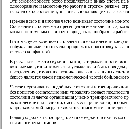
Эти закономерности особо проявляются в видах спорта на 
однообразную и монотонную работу в строгом режиме, огр
психических состояний, значительно влияющих на эффект
Прежде всего и наиболее часто возникает состояние моното
Состояние психического пресыщения возникает тогда, когд
когда спортсменам начинает надоедать однообразная работа
В этом случае возникает сильный психологический конфли
побуждающими спортсмена продолжать подготовку к главном
из этого конфликта).
В результате вместо скуки и апатии, заторможенности возн
которые могут приниматься за утомление и быть поводом 
преодоления утомления, возникающего в различных систем
барьер является яркой психологической чертой бойцовского
Частое переживание подобных состояний в тренировочном п
без попыток сознательно ими управлять создает предпос
состояний является организация учебно-тренировочного пр
экзотические виды спорта, смена мест тренировки, необыч
к предъявляемой нагрузке является поиск мотивации для к
Большую роль в психопрофилактике нервно-психического п
психологически этапов.