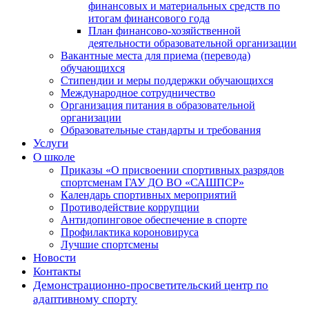
финансовых и материальных средств по
итогам финансового года
План финансово-хозяйственной
деятельности образовательной организации
Вакантные места для приема (перевода)
обучающихся
Стипендии и меры поддержки обучающихся
Международное сотрудничество
Организация питания в образовательной
организации
Образовательные стандарты и требования
Услуги
О школе
Приказы «О присвоении спортивных разрядов
спортсменам ГАУ ДО ВО «САШПСР»
Календарь спортивных мероприятий
Противодействие коррупции
Антидопинговое обеспечение в спорте
Профилактика короновируса
Лучшие спортсмены
Новости
Контакты
Демонстрационно-просветительский центр по
адаптивному спорту