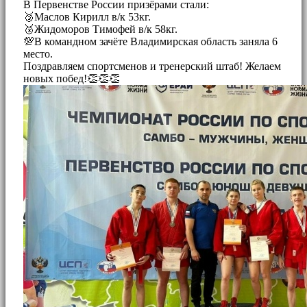
В Первенстве России призёрами стали:
🥉Маслов Кирилл в/к 53кг.
🥉Жидоморов Тимофей в/к 58кг.
💯В командном зачёте Владимирская область заняла 6
место.
Поздравляем спортсменов и тренерский штаб! Желаем
новых побед!👏👏👏