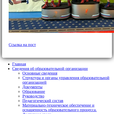
Ссылка на пост
Главная
Сведения об образовательной организации
Основные сведения
Структура и органы управления образовательной
организацией
Документы
Образование
Руководство
Педагогический состав
Материально-техническое обеспечение и
оснащенность образовательного процесса.