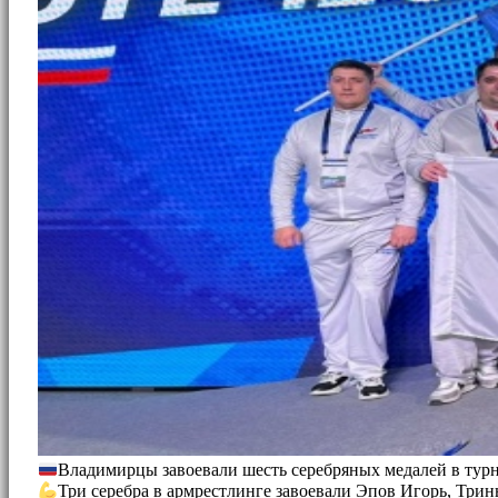
Владимирцы завоевали шесть серебряных медалей в тур
Три серебра в армрестлинге завоевали Эпов Игорь, Трин