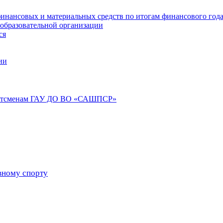
инансовых и материальных средств по итогам финансового год
 образовательной организации
ся
ии
портсменам ГАУ ДО ВО «САШПСР»
вному спорту