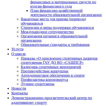
финансовых и материальных средств по
итогам финансового года
План финансово-хозяйственной
деятельности образовательной организации
Вакантные места для приема (перевода)
обучающихся
Стипендии и меры поддержки обучающихся
Международное сотрудничество
Организация питания в образовательной
организации
Образовательные стандарты и требования
Услуги
О школе
Приказы «О присвоении спортивных разрядов
спортсменам ГАУ ДО ВО «САШПСР»
Календарь спортивных мероприятий
Противодействие коррупции
Антидопинговое обеспечение в спорте
Профилактика короновируса
Лучшие спортсмены
Новости
Контакты
Демонстрационно-просветительский центр по
адаптивному спорту