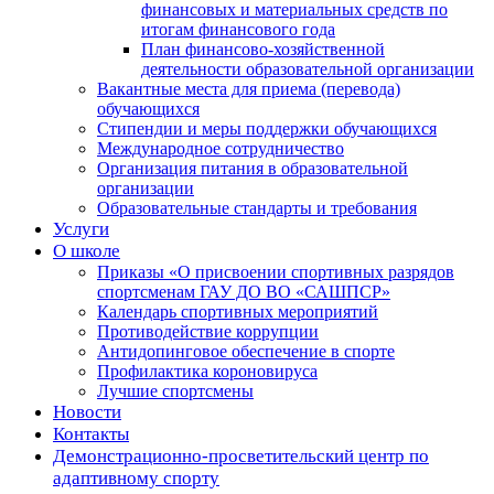
финансовых и материальных средств по
итогам финансового года
План финансово-хозяйственной
деятельности образовательной организации
Вакантные места для приема (перевода)
обучающихся
Стипендии и меры поддержки обучающихся
Международное сотрудничество
Организация питания в образовательной
организации
Образовательные стандарты и требования
Услуги
О школе
Приказы «О присвоении спортивных разрядов
спортсменам ГАУ ДО ВО «САШПСР»
Календарь спортивных мероприятий
Противодействие коррупции
Антидопинговое обеспечение в спорте
Профилактика короновируса
Лучшие спортсмены
Новости
Контакты
Демонстрационно-просветительский центр по
адаптивному спорту