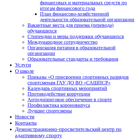
финансовых и материальных средств по
итогам финансового года
План финансово-хозяйственной
деятельности образовательной организации
Вакантные места для приема (перевода)
обучающихся
Стипендии и меры поддержки обучающихся
Международное сотрудничество
Организация питания в образовательной
организации
Образовательные стандарты и требования
Услуги
О школе
Приказы «О присвоении спортивных разрядов
спортсменам ГАУ ДО ВО «САШПСР»
Календарь спортивных мероприятий
Противодействие коррупции
Антидопинговое обеспечение в спорте
Профилактика короновируса
Лучшие спортсмены
Новости
Контакты
Демонстрационно-просветительский центр по
адаптивному спорту