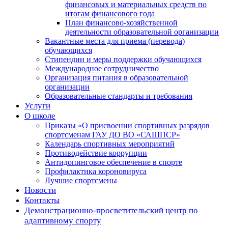
финансовых и материальных средств по
итогам финансового года
План финансово-хозяйственной
деятельности образовательной организации
Вакантные места для приема (перевода)
обучающихся
Стипендии и меры поддержки обучающихся
Международное сотрудничество
Организация питания в образовательной
организации
Образовательные стандарты и требования
Услуги
О школе
Приказы «О присвоении спортивных разрядов
спортсменам ГАУ ДО ВО «САШПСР»
Календарь спортивных мероприятий
Противодействие коррупции
Антидопинговое обеспечение в спорте
Профилактика короновируса
Лучшие спортсмены
Новости
Контакты
Демонстрационно-просветительский центр по
адаптивному спорту