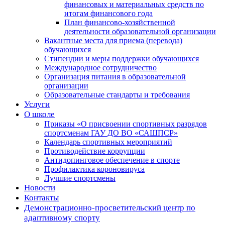
финансовых и материальных средств по
итогам финансового года
План финансово-хозяйственной
деятельности образовательной организации
Вакантные места для приема (перевода)
обучающихся
Стипендии и меры поддержки обучающихся
Международное сотрудничество
Организация питания в образовательной
организации
Образовательные стандарты и требования
Услуги
О школе
Приказы «О присвоении спортивных разрядов
спортсменам ГАУ ДО ВО «САШПСР»
Календарь спортивных мероприятий
Противодействие коррупции
Антидопинговое обеспечение в спорте
Профилактика короновируса
Лучшие спортсмены
Новости
Контакты
Демонстрационно-просветительский центр по
адаптивному спорту