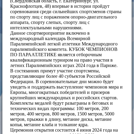
(Свердловская область, г. Екатеринбург, ул.
Краснофлотцев, 48) впервые в истории пройдут
соревнования среди сильнейших спортсменов страны
по спорту лиц с поражением опорно-двигательного
аппарата, спорту слепых, спорту лиц с
интеллектуальными нарушениями.
Данное спортмероприятие включено в
международный календарь Всемирной
Паралимпийской легкой атлетики Международного
паралимпийского комитета. КУБОК ЧЕМПИОНОВ
ПО ПАРААТЛЕТИКЕ является отборочным
квалификационным турниром на право участия в
летних Паралимпийских играх 2024 года в Париже.
В состязаниях примут участие спортсмены,
представляющие более 40 субъектов Российской
Федерации. В соревновательные дни можно будет
увидеть и поддержать выступление чемпионов мира и
Европы, многократных победителей и призеров
крупнейших международных и российских стартов.
Комплекты медалей будут разыграны в беговых и
технических видах программы: 100 метров, 200
метров, 400 метров, 800 метров, 1500 метров, 5000
метров, прыжки в длину, метание диска, метание
копья, метание клаба и толкание ядра.
Церемония открытия состоится 4 июня 2024 года на