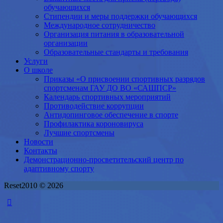
обучающихся
Стипендии и меры поддержки обучающихся
Международное сотрудничество
Организация питания в образовательной
организации
Образовательные стандарты и требования
Услуги
О школе
Приказы «О присвоении спортивных разрядов
спортсменам ГАУ ДО ВО «САШПСР»
Календарь спортивных мероприятий
Противодействие коррупции
Антидопинговое обеспечение в спорте
Профилактика короновируса
Лучшие спортсмены
Новости
Контакты
Демонстрационно-просветительский центр по
адаптивному спорту
Reset2010 © 2026