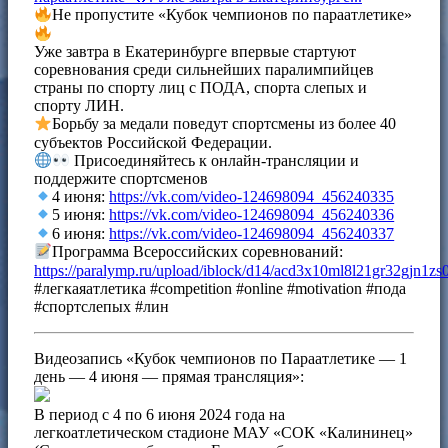
Не пропустите «Кубок чемпионов по параатлетике»
Уже завтра в Екатеринбурге впервые стартуют
соревнования среди сильнейших паралимпийцев
страны по спорту лиц с ПОДА, спорта слепых и
спорту ЛИН.
Борьбу за медали поведут спортсмены из более 40
субъектов Российской Федерации.
Присоединяйтесь к онлайн-трансляции и
поддержите спортсменов
4 июня:
https://vk.com/video-124698094_456240335
5 июня:
https://vk.com/video-124698094_456240336
6 июня:
https://vk.com/video-124698094_456240337
Программа Всероссийских соревнований:
https://paralymp.ru/upload/iblock/d14/acd3x10ml8l21gr32gjn1zs0
#легкаяатлетика #competition #online #motivation #пода
#спортслепых #лин
Видеозапись «Кубок чемпионов по Параатлетике — 1
день — 4 июня — прямая трансляция»:
В период с 4 по 6 июня 2024 года на
легкоатлетическом стадионе МАУ «СОК «Калининец»