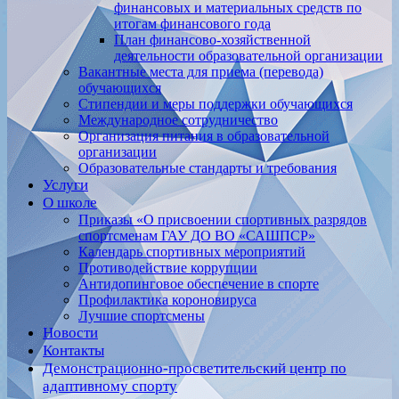
финансовых и материальных средств по
итогам финансового года
План финансово-хозяйственной
деятельности образовательной организации
Вакантные места для приема (перевода)
обучающихся
Стипендии и меры поддержки обучающихся
Международное сотрудничество
Организация питания в образовательной
организации
Образовательные стандарты и требования
Услуги
О школе
Приказы «О присвоении спортивных разрядов
спортсменам ГАУ ДО ВО «САШПСР»
Календарь спортивных мероприятий
Противодействие коррупции
Антидопинговое обеспечение в спорте
Профилактика короновируса
Лучшие спортсмены
Новости
Контакты
Демонстрационно-просветительский центр по
адаптивному спорту