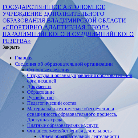
ГОСУДАРСТВЕННОЕ АВТОНОМНОЕ
УЧРЕЖДЕНИЕ ДОПОЛНИТЕЛЬНОГО
ОБРАЗОВАНИЯ ВЛАДИМИРСКОЙ ОБЛАСТИ
«СПОРТИВНО-АДАПТИВНАЯ ШКОЛА
ПАРАЛИМПИЙСКОГО И СУРДЛИМПИЙСКОГО
РЕЗЕРВА»
Закрыть
Главная
Сведения об образовательной организации
Основные сведения
Структура и органы управления образовательной
организацией
Документы
Образование
Руководство
Педагогический состав
Материально-техническое обеспечение и
оснащенность образовательного процесса.
Доступная среда
Платные образовательные услуги
Финансово-хозяйственная деятельность
Объем образовательной деятельности