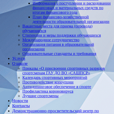
Информация о поступлении и расходовании
финансовых и материальных средств по
итогам финансового года
План финансово-хозяйственной
деятельности образовательной организации
Вакантные места для приема (перевода)
обучающихся
Стипендии и меры поддержки обучающихся
Международное сотрудничество
Организация питания в образовательной
организации
Образовательные стандарты и требования
Услуги
О школе
Приказы «О присвоении спортивных разрядов
спортсменам ГАУ ДО ВО «САШПСР»
Календарь спортивных мероприятий
Противодействие коррупции
Антидопинговое обеспечение в спорте
Профилактика короновируса
Лучшие спортсмены
Новости
Контакты
Демонстрационно-просветительский центр по