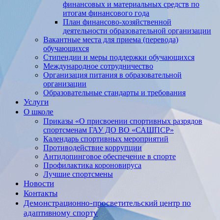
финансовых и материальных средств по
итогам финансового года
План финансово-хозяйственной
деятельности образовательной организации
Вакантные места для приема (перевода)
обучающихся
Стипендии и меры поддержки обучающихся
Международное сотрудничество
Организация питания в образовательной
организации
Образовательные стандарты и требования
Услуги
О школе
Приказы «О присвоении спортивных разрядов
спортсменам ГАУ ДО ВО «САШПСР»
Календарь спортивных мероприятий
Противодействие коррупции
Антидопинговое обеспечение в спорте
Профилактика короновируса
Лучшие спортсмены
Новости
Контакты
Демонстрационно-просветительский центр по
адаптивному спорту