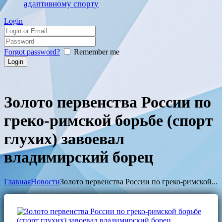
адаптивному спорту
Login
Forgot password?
Remember me
Золото первенства России по
греко-римской борьбе (спорт
глухих) завоевал
владимирский борец
Главная
Новости
Золото первенства России по греко-римской...