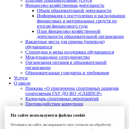
Платные образовательные услуги
Финансово-хозяйственная деятельность
Объем образовательной деятельности
Информация о поступлении и расходовании
финансовых и материальных средств по
итогам финансового года
План финансово-хозяйственной
деятельности образовательной организации
Вакантные места для приема (перевода)
обучающихся
Стипендии и меры поддержки обучающихся
Международное сотрудничество
Организация питания в образовательной
организации
Образовательные стандарты и требования
Услуги
О школе
Приказы «О присвоении спортивных разрядов
спортсменам ГАУ ДО ВО «САШПСР»
Календарь спортивных мероприятий
Противодействие коррупции
Антидопинговое обеспечение в спорте
Профилактика короновируса
На сайте используются файлы cookie
Лучшие спортсмены
Новости
Оставаясь на сайте, вы выражаете свое согласие на обработку