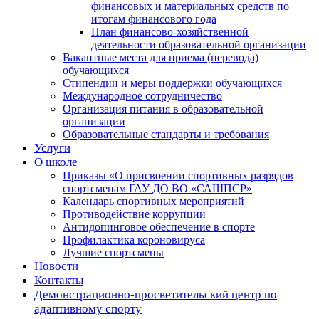
финансовых и материальных средств по
итогам финансового года
План финансово-хозяйственной
деятельности образовательной организации
Вакантные места для приема (перевода)
обучающихся
Стипендии и меры поддержки обучающихся
Международное сотрудничество
Организация питания в образовательной
организации
Образовательные стандарты и требования
Услуги
О школе
Приказы «О присвоении спортивных разрядов
спортсменам ГАУ ДО ВО «САШПСР»
Календарь спортивных мероприятий
Противодействие коррупции
Антидопинговое обеспечение в спорте
Профилактика короновируса
Лучшие спортсмены
Новости
Контакты
Демонстрационно-просветительский центр по
адаптивному спорту