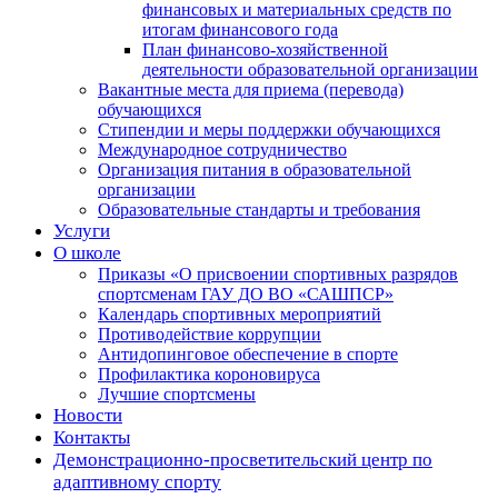
финансовых и материальных средств по
итогам финансового года
План финансово-хозяйственной
деятельности образовательной организации
Вакантные места для приема (перевода)
обучающихся
Стипендии и меры поддержки обучающихся
Международное сотрудничество
Организация питания в образовательной
организации
Образовательные стандарты и требования
Услуги
О школе
Приказы «О присвоении спортивных разрядов
спортсменам ГАУ ДО ВО «САШПСР»
Календарь спортивных мероприятий
Противодействие коррупции
Антидопинговое обеспечение в спорте
Профилактика короновируса
Лучшие спортсмены
Новости
Контакты
Демонстрационно-просветительский центр по
адаптивному спорту