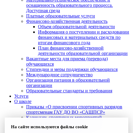
оснащенность образовательного процесса.
Доступная среда
Платные образовательные услуги
Финансово-хозяйственная деятельность
Объем образовательной деятельности
Информация о поступлении и расходовании
финансовых и материальных средств по
итогам финансового года
План финансово-хозяйственной
деятельности образовательной организации
Вакантные места для приема (перевода)
обучающихся
Стипендии и меры поддержки обучающихся
Международное сотрудничество
Организация питания в образовательной
организации
Образовательные стандарты и требования
Услуги
О школе
Приказы «О присвоении спортивных разрядов
спортсменам ГАУ ДО ВО «САШПСР»
Календарь спортивных мероприятий
Противодействие коррупции
На сайте используются файлы cookie
Антидопинговое обеспечение в спорте